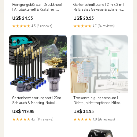
Reinigungsbürste | Druckknopf
Gartenschnittplane | 2 m x 2 m |
| Antibakteriell & Kratzfrei |
Reißfestes Gewebe & Eckriemen
Hygienisch Farbe:Grün
| Leicht zu reinigen buffelhoorn
US$ 24.95
US$ 29.95
wanddecoratie
★★★★★
4.5 (8 reviews)
★★★★★
4.7 (24 reviews)
Gartenbewässerungsset | 20m
Trockenreinigungsschaum |
Schlauch & Messing-Nebel-
Dichte, nicht tropfende Mikro-
Düsen | Komplettset mit Ventil
Schaum | 300 ml | Schonend zu
US$ 119.95
US$ 34.95
& Adaptern Herzschlag
empfindlichen Stoffen
Plüschtier Hund
Volumen:300 ml
★★★★★
4.7 (14 reviews)
★★★★★
4.0 (26 reviews)