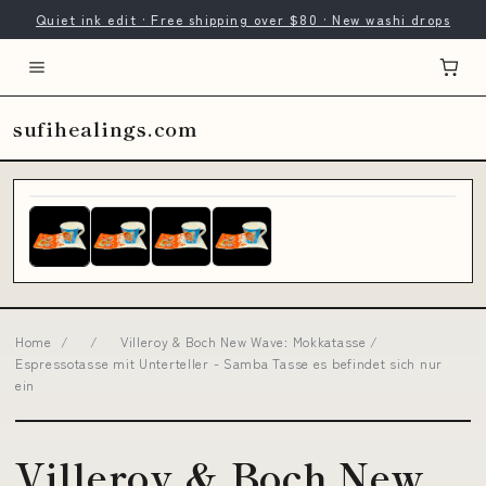
Quiet ink edit · Free shipping over $80 · New washi drops
sufihealings.com
Home
/
/
Villeroy & Boch New Wave: Mokkatasse /
Espressotasse mit Unterteller - Samba Tasse es befindet sich nur
ein
Villeroy & Boch New