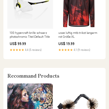
100 hypercraft brille schwarz
uswe luftig mtb trikot langarm
photochromic Titel:Default Title
rot Größe:XL
US$ 99.99
US$ 19.99
★★★★★
4.4 (5 reviews)
★★★★★
4.1 (9 reviews)
Recommand Products