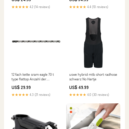
Waschbar & Wiederverwendbar
Fastlane
★★★★★
4.2 (14 reviews)
★★★★★
4.4 (10 reviews)
12 fach kette sram eagle 70 t
uswe hybrid mtb short radhose
type flattop Anzahl der
schwarz No Hartje
Glieder:126
US$ 29.99
US$ 49.99
★★★★★
4.3 (21 reviews)
★★★★★
4.0 (30 reviews)