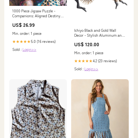
1000 Piece Jigsaw Puzzle -
Companions: Aligned Destiny |
Heye 850 piece
US$ 26.99
Ichiyo Black and Gold Wall
Min. order: 1 piece
Decor - Stylish Aluminum and
Iron Accent for Modern Home
5.0 (16 reviews)
★★★★★
US$ 120.00
Interiors Soho Grey
Sold :
Login>>
Min. order: 1 piece
4.2 (23 reviews)
★★★★★
Sold :
Login>>