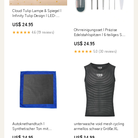
Cloud Tulip Lampe & Spiegel |
Infinity Tulip Design | LED-
Beleuchtung & USB-Anschluss
US$ 24.95
2831300394
Ohrreinigungsset | Präzise
★★★★★
4.6 (19 reviews)
Edelstahlspitzen | 6-teiliges Set
| Sicher & Sanft A-C Cups
US$ 24.95
★★★★★
5.0 (30 reviews)
Autoknethandtuch |
unterwasche void mesh cycling
Synthetischer Ton mit
armellos schwarz Größe:XL
Mikrofaser-Rückseite |
US$ 24.95
US$ 34.99