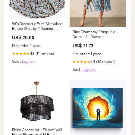
90’s Geometric Print Sleeveless
Button Shirt by Millennium
Blue Chambray Fringe Midi
silver braiding
US$ 20.00
Dress - All Dresses
US$ 21.73
Min. order: 1 piece
4.9 (11 reviews)
★★★★★
Min. order: 1 piece
Sold :
Login>>
4.9 (30 reviews)
★★★★★
Sold :
Login>>
Rhine Chandelier - Elegant Wall
Mount Fixture with 16 Bulbs,