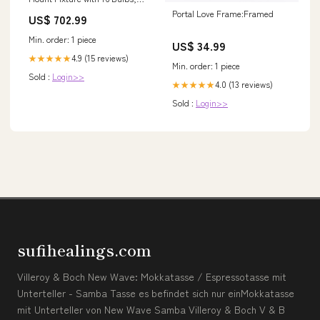
Perfect for Stylish Home Decor
Portal Love Frame:Framed
US$ 702.99
Color:Antique Brass, Natural
Jute
Min. order: 1 piece
US$ 34.99
4.9 (15 reviews)
★★★★★
Min. order: 1 piece
Sold :
Login>>
4.0 (13 reviews)
★★★★★
Sold :
Login>>
sufihealings.com
Villeroy & Boch New Wave: Mokkatasse / Espressotasse mit
Unterteller - Samba Tasse es befindet sich nur einMokkatasse
mit Unterteller von New Wave Samba Villeroy & Boch V & B