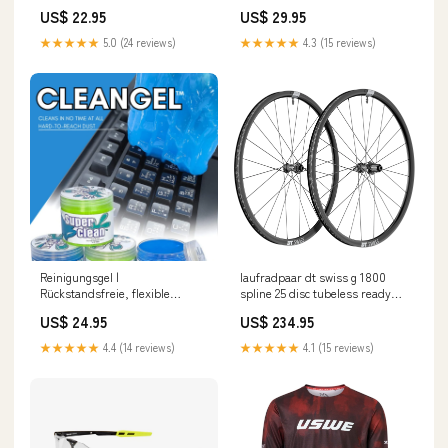
Dichtungsfest & Langlebiges
Wasserbetriebener
US$ 22.95
US$ 29.95
Kunststoffmaterial Dichtband
Schaumgenerator | Passend für
die meisten
★★★★★
5.0 (24 reviews)
★★★★★
4.3 (15 reviews)
Standardarmaturen |
Spritzschutz meinmaison
Reinigungsgel |
laufradpaar dt swiss g 1800
Rückstandsfreie, flexible
spline 25 disc tubeless ready
Formel für Auto & Elektronik |
center lock dynamo SOFT-
US$ 24.95
US$ 234.95
Biologisch abbaubar,
respirant
wiederverwendbar 2er-Pack
★★★★★
4.4 (14 reviews)
★★★★★
4.1 (15 reviews)
2559840578