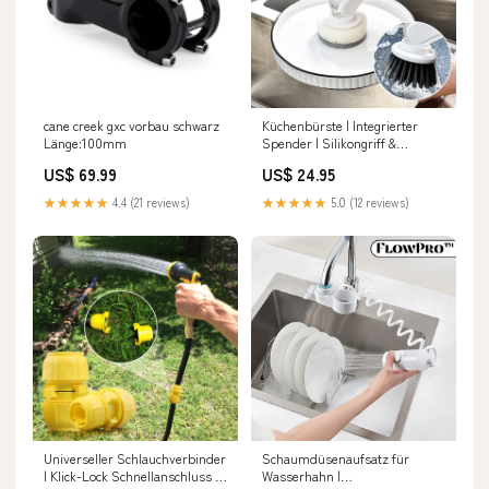
cane creek gxc vorbau schwarz
Küchenbürste | Integrierter
Länge:100mm
Spender | Silikongriff &
Doppelte Bürstenköpfe |
US$ 69.99
US$ 24.95
Hygienische Reinigung
Farbe:Grün
★★★★★
4.4 (21 reviews)
★★★★★
5.0 (12 reviews)
Universeller Schlauchverbinder
Schaumdüsenaufsatz für
| Klick-Lock Schnellanschluss |
Wasserhahn |